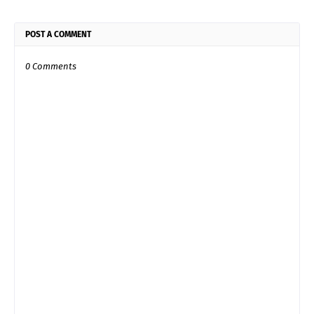
POST A COMMENT
0 Comments