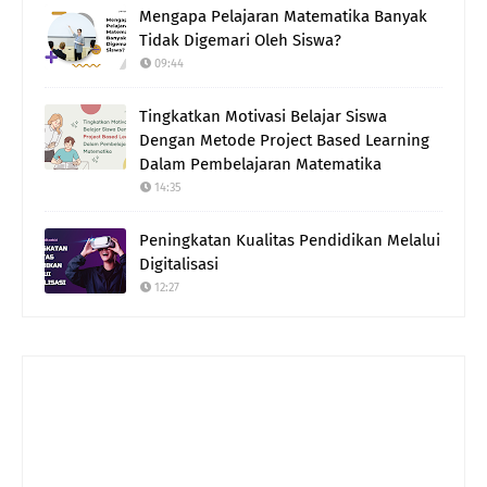
Mengapa Pelajaran Matematika Banyak
Tidak Digemari Oleh Siswa?
09:44
Tingkatkan Motivasi Belajar Siswa
Dengan Metode Project Based Learning
Dalam Pembelajaran Matematika
14:35
Peningkatan Kualitas Pendidikan Melalui
Digitalisasi
12:27