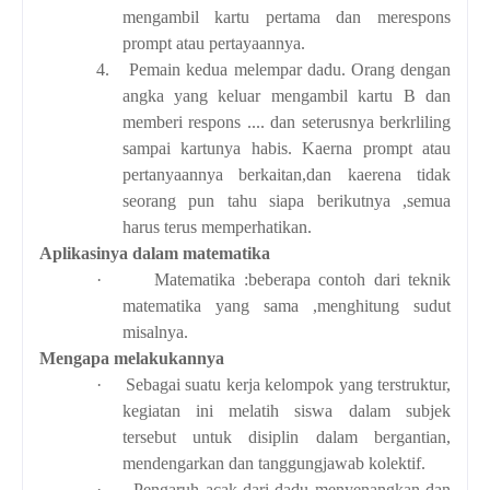
mengambil kartu pertama dan merespons
prompt atau pertayaannya.
4.
Pemain kedua melempar dadu. Orang dengan
angka yang keluar mengambil kartu B dan
memberi respons .... dan seterusnya berkrliling
sampai kartunya habis. Kaerna prompt atau
pertanyaannya berkaitan,dan kaerena tidak
seorang pun tahu siapa berikutnya ,semua
harus terus memperhatikan.
Aplikasi
nya dalam matematika
·
Matematika :beberapa contoh dari teknik
matematika yang sama ,menghitung sudut
misalnya.
Mengapa melakukannya
·
Sebagai suatu kerja kelompok yang terstruktur,
kegiatan ini melatih siswa dalam subjek
tersebut untuk disiplin dalam bergantian,
mendengarkan dan tanggungjawab kolektif.
·
Pengaruh acak dari dadu menyenangkan dan