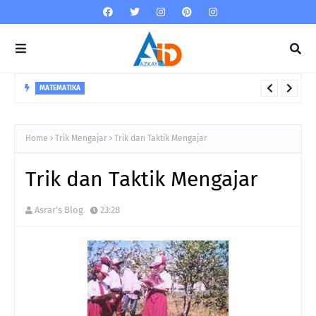
MATEMATIKA
Tingkatkan Motivasi Belajar Siswa Dengan Metode Project
Based Learning Dalam Pembelajaran Matematika
Home
Trik Mengajar
Trik dan Taktik Mengajar
Trik dan Taktik Mengajar
Asrar's Blog
23:28