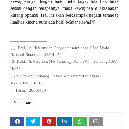
kewajibannya dengan baik. Sebaliknya, bila hak tidak
sesuai dengan harapannya, maka kewajiban dilaksanakan
kurang optimal. Hal ini akan berdsampak negatif terhadap
kualitas kinerja guru dan hasil belajar siswa.
[4]
.
Drs.H. M. Hafi Anshari.
Pengantar ilmu pendidikan
. Usaha
[1]
Nasional. Surabaya: 1983,Hal 79
Prof.Dr. S. Nasution, M A.
Teknologi Pendidikan
. Bandung:1987,
[2]
Hal 54
[3]
Sudjarwo.S.
Teknologi Pendidikan
. Penerbit Erlangga.
Jakarta:1998, Hal 19
Husin, 2003:458
[4]
Pendidikan