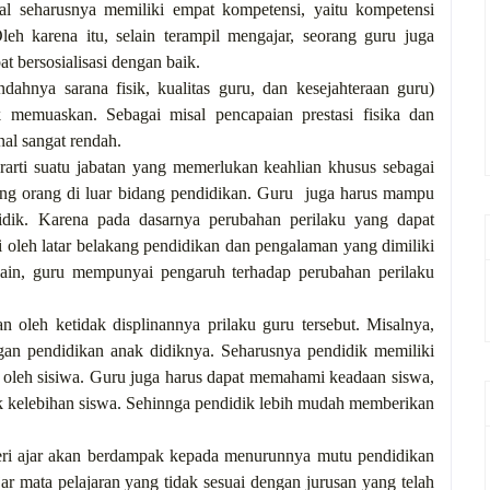
nal seharusnya memiliki empat kompetensi, yaitu kompetensi
 Oleh karena itu, selain terampil mengajar, seorang guru juga
t bersosialisasi dengan baik.
ahnya sarana fisik, kualitas guru, dan kesejahteraan guru)
k memuaskan. Sebagai misal pencapaian prestasi fisika dan
nal sangat rendah.
arti suatu jabatan yang memerlukan keahlian khusus sebagai
ang orang di luar bidang pendidikan. Guru juga harus mampu
idik. Karena pada dasarnya perubahan perilaku yang dapat
hi oleh latar belakang pendidikan dan pengalaman yang dimiliki
lain, guru mempunyai pengaruh terhadap perubahan perilaku
n oleh ketidak displinannya prilaku guru tersebut. Misalnya,
gan pendidikan anak didiknya. Seharusnya pendidik memiliki
h oleh sisiwa. Guru juga harus dapat memahami keadaan siswa,
k kelebihan siswa. Sehinnga pendidik lebih mudah memberikan
ri ajar akan berdampak kepada menurunnya mutu pendidikan
r mata pelajaran yang tidak sesuai dengan jurusan yang telah