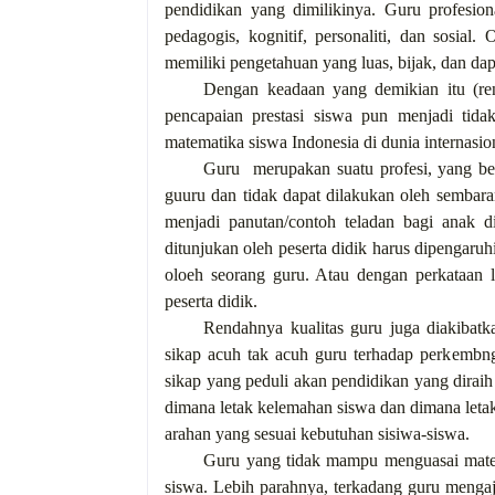
pendidikan yang dimilikinya. Guru profesio
pedagogis, kognitif, personaliti, dan sosial.
memiliki pengetahuan yang luas, bijak, dan dapa
Dengan keadaan yang demikian itu (rend
pencapaian prestasi siswa pun menjadi tida
matematika siswa Indonesia di dunia internasio
Guru merupakan suatu profesi, yang ber
guuru dan tidak dapat dilakukan oleh sembar
menjadi panutan/contoh teladan bagi anak d
ditunjukan oleh peserta didik harus dipengaru
oloeh seorang guru. Atau dengan perkataan 
peserta didik.
Rendahnya kualitas guru juga diakibatka
sikap acuh tak acuh guru terhadap perkembn
sikap yang peduli akan pendidikan yang dirai
dimana letak kelemahan siswa dan dimana leta
arahan yang sesuai kebutuhan sisiwa-siswa.
Guru yang tidak mampu menguasai mate
siswa. Lebih parahnya, terkadang guru mengaja