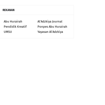
REKANAN
Abu Hurairah
Al'Adzkiya Journal
Pendidik Kreatif
Ponpes Abu Hurairah
UMSU
Yayasan Al'Adzkiya