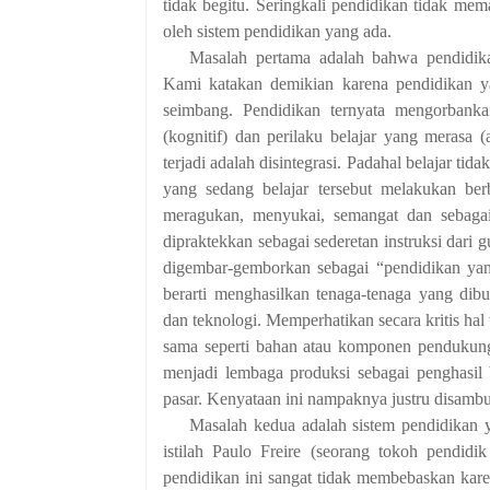
tidak begitu. Seringkali pendidikan tidak me
oleh sistem pendidikan yang ada.
Masalah pertama adalah bahwa pendidika
Kami katakan demikian karena pendidikan yan
seimbang. Pendidikan ternyata mengorbanka
(kognitif) dan perilaku belajar yang merasa (
terjadi adalah disintegrasi. Padahal belajar tid
yang sedang belajar tersebut melakukan be
meragukan, menyukai, semangat dan sebagain
dipraktekkan sebagai sederetan instruksi dari 
digembar-gemborkan sebagai “pendidikan yan
berarti menghasilkan tenaga-tenaga yang di
dan teknologi. Memperhatikan secara kritis ha
sama seperti bahan atau komponen pendukung 
menjadi lembaga produksi sebagai penghasil 
pasar. Kenyataan ini nampaknya justru disamb
Masalah kedua adalah sistem pendidikan 
istilah Paulo Freire (seorang tokoh pendid
pendidikan ini sangat tidak membebaskan kare