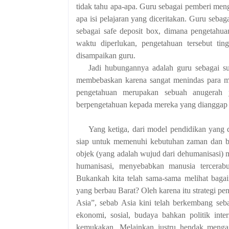
tidak tahu apa-apa. Guru sebagai pemberi me
apa isi pelajaran yang diceritakan. Guru seba
sebagai safe deposit box, dimana pengetahua
waktu diperlukan, pengetahuan tersebut ti
disampaikan guru.
Jadi hubungannya adalah guru sebagai s
membebaskan karena sangat menindas para m
pengetahuan merupakan sebuah anugerah 
berpengetahuan kepada mereka yang dianggap
Yang ketiga, dari model pendidikan yang 
siap untuk memenuhi kebutuhan zaman dan bu
objek (yang adalah wujud dari dehumanisasi) 
humanisasi, menyebabkan manusia tercerabut
Bukankah kita telah sama-sama melihat baga
yang berbau Barat? Oleh karena itu strategi pe
Asia”, sebab Asia kini telah berkembang seb
ekonomi, sosial, budaya bahkan politik inte
kemukakan. Melainkan justru hendak mengaj