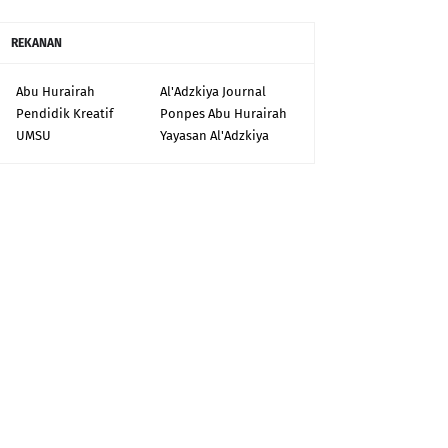
REKANAN
Abu Hurairah
Al'Adzkiya Journal
Pendidik Kreatif
Ponpes Abu Hurairah
UMSU
Yayasan Al'Adzkiya