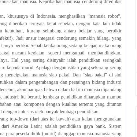
manusiakan manusia. Kepribadian manusia cenderung direduksi
n, khususnya di Indonesia, menghasilkan “manusia robot”.
g diberikan ternyata berat sebelah, dengan kata lain tidak
n keutuhan, kurang seimbang antara belajar yang berpikir
afektif). Jadi unsur integrasi cenderung semakin hilang, yang
ak hanya berfikir. Sebab ketika orang sedang belajar, maka orang
rbagai macam kegiatan, seperti mengamati, membandingkan,
ya. Hal yang sering disinyalir ialah pendidikan seringkali
guru kepada murid. Apalagi dengan istilah yang sekarang sering
g menciptakan manusia siap pakai. Dan “siap pakai” di sini
butuhkan dalam pengembangan dan persaingan bidang industri
l tersebut, akan nampak bahwa dalam hal ini manusia dipandang
industri. Itu berarti, lembaga pendidikan diharapkan mampu
bahan atau komponen dengan kualitas tertentu yang dituntut
ut dengan antusias oleh banyak lembaga pendidikan.
yang top-down (dari atas ke bawah) atau kalau menggunakan
ik dari Amerika Latin) adalah pendidikan gaya bank. Sistem
na para peserta didik (murid) dianggap manusia-manusia yang