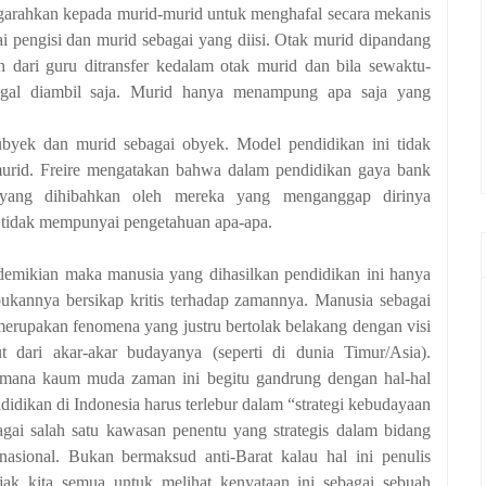
ngarahkan kepada murid-murid untuk menghafal secara mekanis
gai pengisi dan murid sebagai yang diisi. Otak murid dipandang
n dari guru ditransfer kedalam otak murid dan bila sewaktu-
nggal diambil saja. Murid hanya menampung apa saja yang
ubyek dan murid sebagai obyek. Model pendidikan ini tidak
urid. Freire mengatakan bahwa dalam pendidikan gaya bank
yang dihibahkan oleh mereka yang menganggap dirinya
 tidak mempunyai pengetahuan apa-apa.
demikian maka manusia yang dihasilkan pendidikan ini hanya
kannya bersikap kritis terhadap zamannya. Manusia sebagai
merupakan fenomena yang justru bertolak belakang dengan visi
 dari akar-akar budayanya (seperti di dunia Timur/Asia).
imana kaum muda zaman ini begitu gandrung dengan hal-hal
ndidikan di Indonesia harus terlebur dalam “strategi kebudayaan
agai salah satu kawasan penentu yang strategis dalam bidang
rnasional. Bukan bermaksud anti-Barat kalau hal ini penulis
ak kita semua untuk melihat kenyataan ini sebagai sebuah