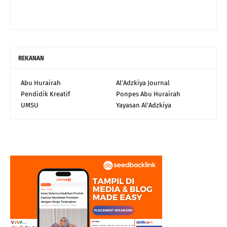
REKANAN
Abu Hurairah
Al'Adzkiya Journal
Pendidik Kreatif
Ponpes Abu Hurairah
UMSU
Yayasan Al'Adzkiya